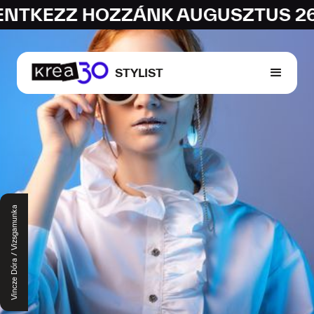
EZZ HOZZÁNK AUGUSZTUS 26-IG! 
STYLIST
Vincze Dóra / Vizsgamunka