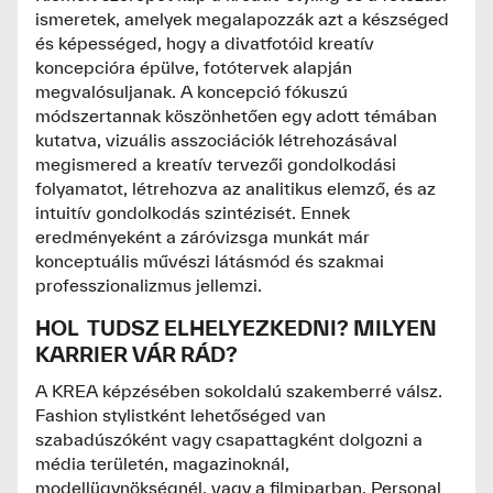
ismeretek, amelyek megalapozzák azt a készséged
és képességed, hogy a divatfotóid kreatív
koncepcióra épülve, fotótervek alapján
megvalósuljanak. A koncepció fókuszú
módszertannak köszönhetően egy adott témában
kutatva, vizuális asszociációk létrehozásával
megismered a kreatív tervezői gondolkodási
folyamatot, létrehozva az analitikus elemző, és az
intuitív gondolkodás szintézisét. Ennek
eredményeként a záróvizsga munkát már
konceptuális művészi látásmód és szakmai
professzionalizmus jellemzi.
HOL TUDSZ ELHELYEZKEDNI? MILYEN
KARRIER VÁR RÁD?
A KREA képzésében sokoldalú szakemberré válsz.
Fashion stylistként lehetőséged van
szabadúszóként vagy csapattagként dolgozni a
média területén, magazinoknál,
modellügynökségnél, vagy a filmiparban. Personal