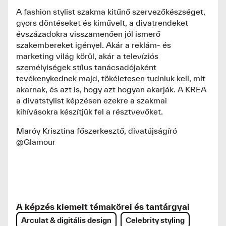
A fashion stylist szakma kitűnő szervezőkészséget,
gyors döntéseket és kiművelt, a divatrendeket
évszázadokra visszamenően jól ismerő
szakembereket igényel. Akár a reklám- és
marketing világ körül, akár a televíziós
személyiségek stílus tanácsadójaként
tevékenykednek majd, tökéletesen tudniuk kell, mit
akarnak, és azt is, hogy azt hogyan akarják. A KREA
a divatstylist képzésen ezekre a szakmai
kihívásokra készítjük fel a résztvevőket.
Maróy Krisztina főszerkesztő, divatújságíró
@Glamour
A képzés kiemelt témakörei és tantárgyai
Arculat & digitális design
Celebrity styling