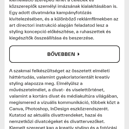
közszereplők személyi imázsának kialakításában is.
Egy adott divatmárka kampányfotózás
kivitelezésében, és a különböző reklámfilmekben az
art directori instrukció alapján feladatod lesz a
styling koncepció előkészítése, a ruhaszettek és
kiegészítők összeállítása és beszerzése.
BŐVEBBEN
A szakmai felkészültséget az összetett elméleti
háttértudás, valamint gyakorlatorientált kreatív
styling alapozza meg. Elmélyülsz a
művészetelmélet, a divat- és viselettörténet,
valamint a kortárs divat és médiakultúra világában,
megismered a vizuális kommunikáció, többek közt a
Canva, Photoshop, InDesign eszközrendszerét.
Kutatod az aktuális divattrendeket, hazai és
nemzetközi divatcégeket és divattervezőket.
Kiemelt szerepet kap a kreatív styling és a fotózási