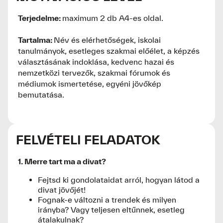
Terjedelme:
maximum 2 db A4-es oldal.
Tartalma:
Név és elérhetőségek, iskolai
tanulmányok, esetleges szakmai előélet, a képzés
választásának indoklása, kedvenc hazai és
nemzetközi tervezők, szakmai fórumok és
médiumok ismertetése, egyéni jövőkép
bemutatása.
FELVÉTELI FELADATOK
1. Merre tart ma a divat?
Fejtsd ki gondolataidat arról, hogyan látod a
divat jövőjét!
Fognak-e változni a trendek és milyen
irányba? Vagy teljesen eltűnnek, esetleg
átalakulnak?