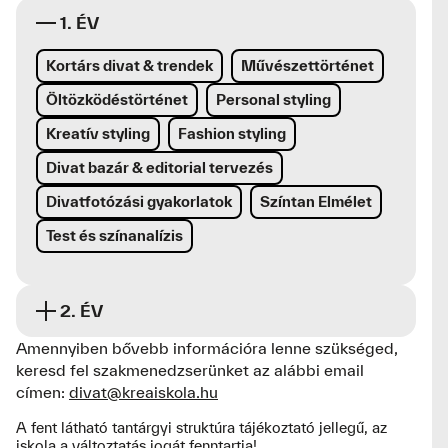
1. ÉV
Kortárs divat & trendek
Művészettörténet
Öltözködéstörténet
Personal styling
Kreatív styling
Fashion styling
Divat bazár & editorial tervezés
Divatfotózási gyakorlatok
Színtan Elmélet
Test és színanalízis
2. ÉV
Amennyiben bővebb információra lenne szükséged,
Kortárs divat & trendek
keresd fel szakmenedzserünket az alábbi email
Kortárs képzőművészet
címen:
divat@kreaiskola.hu
XX.sz. Divattörténet
A fent látható tantárgyi struktúra tájékoztató jellegű, az
iskola a változtatás jogát fenntartja!