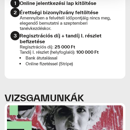
1
Online jelentkezési lap kitöltése
2
Érettségi bizonyítvány feltöltése
Amennyiben a felvételi időpontjáig nincs meg,
elegendő bemutatni a szeptemberi
tanévkezdéskor.
3
Regisztrációs díj + tandíj I. részlet
befizetése
Regisztrációs díj:
25 000 Ft
Tandíj I. részlet (helyfoglaló):
100 000 Ft
Bank átutalással
Online fizetéssel (Stripe)
VIZSGAMUNKÁK