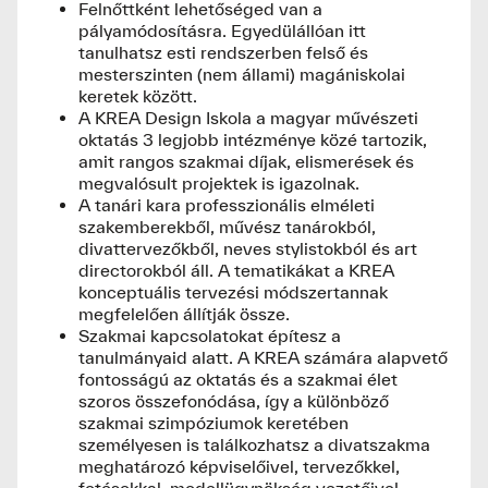
Felnőttként lehetőséged van a
pályamódosításra. Egyedülállóan itt
tanulhatsz esti rendszerben felső és
mesterszinten (nem állami) magániskolai
keretek között.
A KREA Design Iskola a magyar művészeti
oktatás 3 legjobb intézménye közé tartozik,
amit rangos szakmai díjak, elismerések és
megvalósult projektek is igazolnak.
A tanári kara professzionális elméleti
szakemberekből, művész tanárokból,
divattervezőkből, neves stylistokból és art
directorokból áll. A tematikákat a KREA
konceptuális tervezési módszertannak
megfelelően állítják össze.
Szakmai kapcsolatokat építesz a
tanulmányaid alatt. A KREA számára alapvető
fontosságú az oktatás és a szakmai élet
szoros összefonódása, így a különböző
szakmai szimpóziumok keretében
személyesen is találkozhatsz a divatszakma
meghatározó képviselőivel, tervezőkkel,