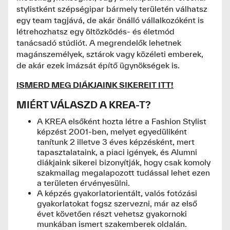
stylistként szépségipar bármely területén válhatsz
egy team tagjává, de akár önálló vállalkozóként is
létrehozhatsz egy öltözködés- és életmód
tanácsadó stúdiót. A megrendelők lehetnek
magánszemélyek, sztárok vagy közéleti emberek,
de akár ezek imázsát építő ügynökségek is.
ISMERD MEG DIÁKJAINK SIKEREIT ITT!
MIÉRT VÁLASZD A KREA-T?
A KREA elsőként hozta létre a Fashion Stylist
képzést 2001-ben, melyet egyedüliként
tanítunk 2 illetve 3 éves képzésként, mert
tapasztalataink, a piaci igények, és Alumni
diákjaink sikerei bizonyítják, hogy csak komoly
szakmailag megalapozott tudással lehet ezen
a területen érvényesülni.
A képzés gyakorlatorientált, valós fotózási
gyakorlatokat fogsz szervezni, már az első
évet követően részt vehetsz gyakornoki
munkában ismert szakemberek oldalán.