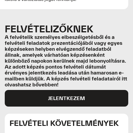
Művészet és médiakultúra
Kreatív styling
Bazár oldalak tervezése
Divatfotózási gyakorlatok
FELVÉTELIZŐKNEK
Tipográfia & kiadvány
Divatmarketing
A felvételik személyes elbeszélgetésből és a
felvételi feladatok prezentációjából vagy egyes
képzéseken helyben elvégzendő feladatból
állnak, amelyek várhatóan képzésenként
különböző napokon kerülnek majd lebonyolításra.
Az adott képzés pontos felvételi dátumát
érvényes jelentkezés leadása után hamarosan e-
mailben küldjük. A képzés felvételi feladatairól itt
olvashatsz bővebben!
JELENTKEZEM
FELVÉTELI KÖVETELMÉNYEK