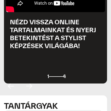
NÉZD VISSZA ONLINE
NÉZD VISSZA ONLINE
TARTALMAINKAT ÉS NYERJ
TARTALMAINKAT ÉS NYERJ
BETEKINTÉST A STYLIST
BETEKINTÉST A STYLIST
KÉPZÉSEK VILÁGÁBA!
KÉPZÉSEK VILÁGÁBA!
2
1
4
4
Slide 2 of 4.
TANTÁRGYAK