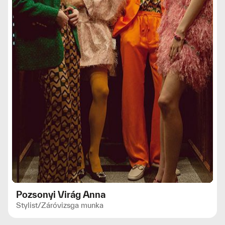
Pozsonyi Virág Anna
Stylist
/
Záróvizsga munka