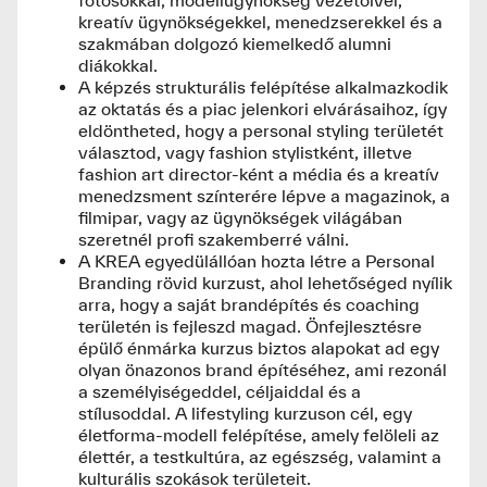
fotósokkal, modellügynökség vezetőivel,
kreatív ügynökségekkel, menedzserekkel és a
szakmában dolgozó kiemelkedő alumni
diákokkal.
A képzés strukturális felépítése alkalmazkodik
az oktatás és a piac jelenkori elvárásaihoz, így
eldöntheted, hogy a personal styling területét
választod, vagy fashion stylistként, illetve
fashion art director-ként a média és a kreatív
menedzsment színterére lépve a magazinok, a
filmipar, vagy az ügynökségek világában
szeretnél profi szakemberré válni.
A KREA egyedülállóan hozta létre a Personal
Branding rövid kurzust, ahol lehetőséged nyílik
arra, hogy a saját brandépítés és coaching
területén is fejleszd magad. Önfejlesztésre
épülő énmárka kurzus biztos alapokat ad egy
olyan önazonos brand építéséhez, ami rezonál
a személyiségeddel, céljaiddal és a
stílusoddal. A lifestyling kurzuson cél, egy
életforma-modell felépítése, amely felöleli az
élettér, a testkultúra, az egészség, valamint a
kulturális szokások területeit.