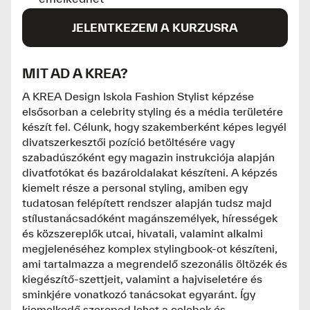
JELENTKEZEM A KURZUSRA
MIT AD A KREA?
A KREA Design Iskola Fashion Stylist képzése
elsősorban a celebrity styling és a média területére
készít fel. Célunk, hogy szakemberként képes legyél
divatszerkesztői pozíció betöltésére vagy
szabadúszóként egy magazin instrukciója alapján
divatfotókat és bazároldalakat készíteni. A képzés
kiemelt része a personal styling, amiben egy
tudatosan felépített rendszer alapján tudsz majd
stílustanácsadóként magánszemélyek, hírességek
és közszereplők utcai, hivatali, valamint alkalmi
megjelenéséhez komplex stylingbook-ot készíteni,
ami tartalmazza a megrendelő szezonális öltözék és
kiegészítő-szettjeit, valamint a hajviseletére és
sminkjére vonatkozó tanácsokat egyaránt. Így
kiemelkedő szereped lehet a celebek és