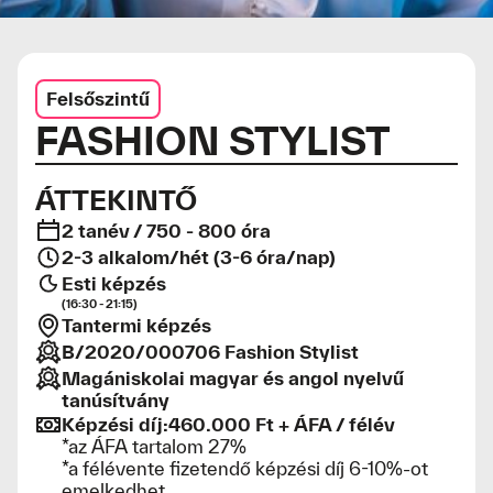
Felsőszintű
FASHION STYLIST
ÁTTEKINTŐ
2 tanév / 750 - 800 óra
2-3 alkalom/hét (3-6 óra/nap)
Esti képzés
(16:30 - 21:15)
Tantermi képzés
B/2020/000706 Fashion Stylist
Magániskolai magyar és angol nyelvű
tanúsítvány
Képzési díj:
460.000 Ft + ÁFA / félév
*az ÁFA tartalom 27%
*a félévente fizetendő képzési díj 6-10%-ot
emelkedhet