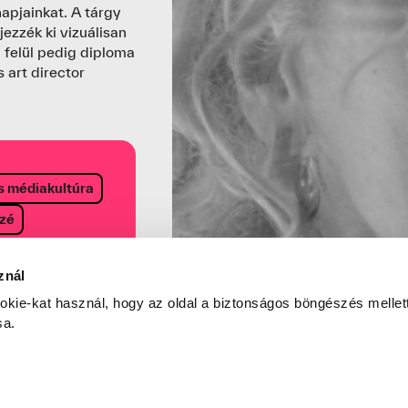
apjainkat. A tárgy
jezzék ki vizuálisan
 felül pedig diploma
 art director
 médiakultúra
szé
znál
okie-kat használ, hogy az oldal a biztonságos böngészés mellett
sa.