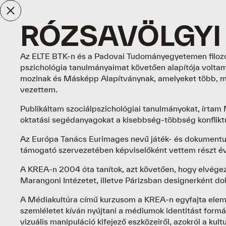
RÓZSAVÖLGYI
Az ELTE BTK-n és a Padovai Tudományegyetemen filozóf
pszichológia tanulmányaimat követően alapítója voltam
mozinak és Másképp Alapítványnak, amelyeket több, mi
vezettem.
Publikáltam szociálpszichológiai tanulmányokat, írtam 
oktatási segédanyagokat a kisebbség-többség konflikt
Az Európa Tanács Eurimages nevű játék- és dokument
támogató szervezetében képviselőként vettem részt év
A KREA-n 2004 óta tanítok, azt követően, hogy elvég
Marangoni Intézetet, illetve Párizsban designerként d
A Médiakultúra című kurzusom a KREA-n egyfajta elemző
szemléletet kíván nyújtani a médiumok identitást formá
vizuális manipuláció kifejező eszközeiről, azokról a kultu