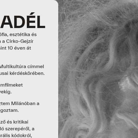
 ADÉL
ia, esztétika és
 a Cirko-Gejzír
nt 10 éven át
Multikultúra címmel
usai kérdéskörében.
umfilmeket
ekig.
eztem Milánóban a
olgoztam.
 és kritikai
ló szerepéről, a
rális kódokról,