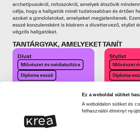
archetípusokról, mítoszokról, amelyek átszövik mindenn
célja, hogy a hallgatók minél tudatosabban és értően fe
azokat a gondolatokat, amelyeket megjelenítenek. Ezen
esszé konzulensként is kísérem a divattervező, stylist és
végzős hallgatókat.
TANTÁRGYAK, AMELYEKET TANÍT
Divat
Stylist
Művészet és médiakultúra
Művészet és
Diploma esszé
Diploma es
Ez a weboldal sütiket has
A weboldalon sütiket és co
felhasználói élményt nyújt