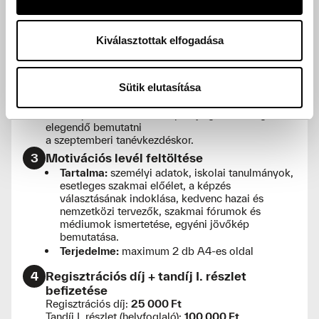
Kiválasztottak elfogadása
JELENTKEZÉS MENETE
1
Online jelentkezési lap kitöltése
Sütik elutasítása
2
Érettségi bizonyítvány feltöltése
Amennyiben a felvételi időpontjáig nincs meg,
elegendő bemutatni
a szeptemberi tanévkezdéskor.
3
Motivációs levél feltöltése
Tartalma:
személyi adatok, iskolai tanulmányok,
esetleges szakmai előélet, a képzés
választásának indoklása, kedvenc hazai és
nemzetközi tervezők, szakmai fórumok és
médiumok ismertetése, egyéni jövőkép
bemutatása.
Terjedelme:
maximum 2 db A4-es oldal
4
Regisztrációs díj + tandíj I. részlet
befizetése
Regisztrációs díj:
25 000 Ft
Tandíj I. részlet (helyfoglaló):
100 000 Ft