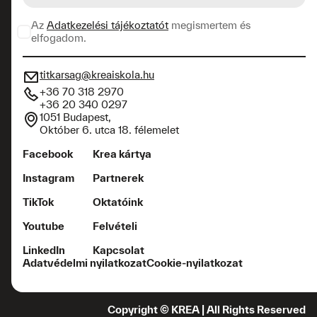
Az
Adatkezelési tájékoztatót
megismertem és
elfogadom.
titkarsag@kreaiskola.hu
+36 70 318 2970
+36 20 340 0297
1051 Budapest,
Október 6. utca 18. félemelet
Facebook
Krea kártya
Instagram
Partnerek
TikTok
Oktatóink
Youtube
Felvételi
LinkedIn
Kapcsolat
Adatvédelmi nyilatkozat
Cookie-nyilatkozat
Copyright © KREA | All Rights Reserved