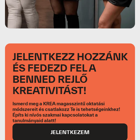
JELENTKEZZ HOZZÁNK
ÉS FEDEZD FEL A
BENNED REJLŐ
KREATIVITÁST!
Ismerd meg a KREA magasszintű oktatási
módszereit és csatlakozz Te is tehetségeinkhez!
Építs ki nívós szakmai kapcsolatokat a
tanulmányaid alatt!
JELENTKEZEM