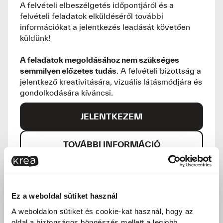
A felvételi elbeszélgetés időpontjáról és a
felvételi feladatok elküldéséről további
információkat a jelentkezés leadását követően
küldünk!
A feladatok megoldásához nem szükséges
semmilyen előzetes tudás
. A felvételi bizottság a
jelentkező kreativitására, vizuális látásmódjára és
gondolkodására kíváncsi.
JELENTKEZEM
TOVÁBBI INFORMÁCIÓ
ENTERIŐR & EVENT STYLIST
Ez a weboldal sütiket használ
A weboldalon sütiket és cookie-kat használ, hogy az
Előfeltétel:
Lakberendező képzésen való
oldal a biztonságos böngészés mellett a legjobb
részétel, szakirányú végzettség vagy azzal