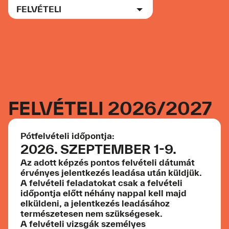
FELVÉTELI
Menu
KÉPZÉSEK
ISKOLA
FELVÉTELI
FELVÉTELI 2026/2027
PORTFÓLIÓ
AKTUALITÁSOK
Pótfelvételi időpontja:
2026. SZEPTEMBER 1-9.
Partnereink
Krea kártya
Az adott képzés pontos felvételi dátumát
Oktatóink
érvényes jelentkezés leadása után küldjük.
Kapcsolat
A felvételi feladatokat csak a felvételi
időpontja előtt néhány nappal kell majd
JELENTKEZEM
elküldeni, a jelentkezés leadásához
természetesen nem szükségesek.
A felvételi vizsgák személyes