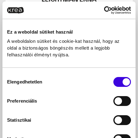
kulturális antropológus
Ez a weboldal sütiket használ
A weboldalon sütiket és cookie-kat használ, hogy az
oldal a biztonságos böngészés mellett a legjobb
felhasználói élményt nyújtsa.
Hozzájárulás
Elengedhetetlen
kiválasztása
MULADI BRIGITTA
művészettörténész, kurátor
@ Ferenczy Múzeumi Centrum
Preferenciális
Statisztikai