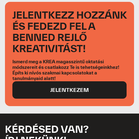
JELENTKEZZ HOZZÁNK
ÉS FEDEZD FEL A
BENNED REJLŐ
KREATIVITÁST!
Ismerd meg a KREA magasszintű oktatási
módszereit és csatlakozz Te is tehetségeinkhez!
Építs ki nívós szakmai kapcsolatokat a
tanulmányaid alatt!
JELENTKEZEM
KÉRDÉSED VAN?