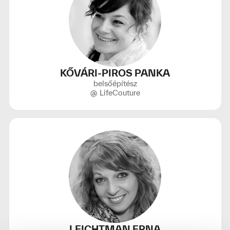
KŐVÁRI-PIROS PANKA
belsőépítész
@ LifeCouture
LEICHTMAN ERNA