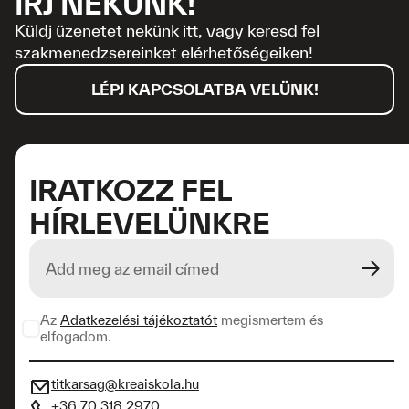
ÍRJ NEKÜNK!
Küldj üzenetet nekünk itt, vagy keresd fel
szakmenedzsereinket elérhetőségeiken!
LÉPJ KAPCSOLATBA VELÜNK!
IRATKOZZ FEL
HÍRLEVELÜNKRE
Az
Adatkezelési tájékoztatót
megismertem és
elfogadom.
titkarsag@kreaiskola.hu
+36 70 318 2970