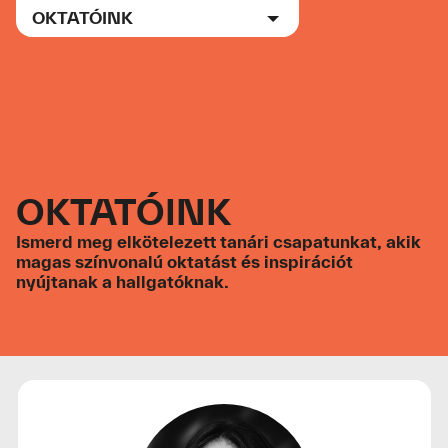
OKTATÓINK
Menu
KÉPZÉSEK
ISKOLA
FELVÉTELI
OKTATÓINK
PORTFÓLIÓ
Ismerd meg elkötelezett tanári csapatunkat, akik
AKTUALITÁSOK
magas színvonalú oktatást és inspirációt
nyújtanak a hallgatóknak.
Partnereink
Krea kártya
Oktatóink
Kapcsolat
JELENTKEZEM