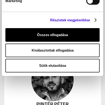
Marketing
Részletek megjelenítése
PANDULA ANDRÁS
Összes elfogadása
Építészmérnök, rehabilitációs szakmérnök
@ NT Control Bt.
Kiválasztottak elfogadása
Sütik elutasítása
PINTÉR PÉTER