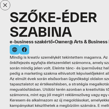
SZŐKE-ÉDER
SZABINA
e-business szakértő
•
Owner
@ Arts & Business 
Mindig is kreatív személykét tekintettem magamra. Az 
önkifejezés egyfajta életszemlélet számomra, amely s
során mindig jelen volt. Eleinte tánc- és iparművész ha
pedig a marketing szakma elhivatott képviselőjeként al
Az elmúlt évek során elsősorban ügynökségi oldalon s
tapasztalatot az értékesítésben, a stratégia megalkotá
megvalósításban. Utóbbi terén azonban a kreativitás tö
számomra, mint egy jól megírt reklámszöveg vagy egy 
Keresem és alkalmazom az új megoldásokat, amelyekke
kampányokat készíthetek a megbízóim számára. E mell