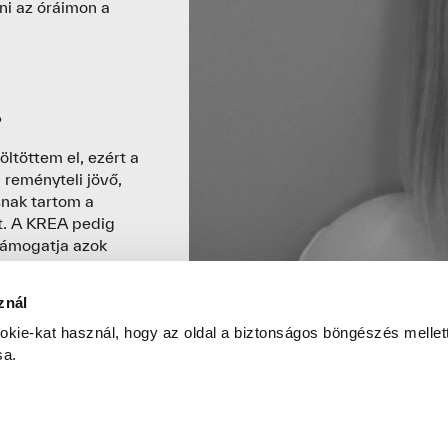
ni az óráimon a
?
ltöttem el, ezért a
reményteli jövő,
snak tartom a
át. A KREA pedig
támogatja azok
s gondolva.
znál
ODRA MI A
okie-kat használ, hogy az oldal a biztonságos böngészés mellett
sa.
hiszen nem csak egy
lex folyamatot
mi leginkább a
rtalmak mondatról