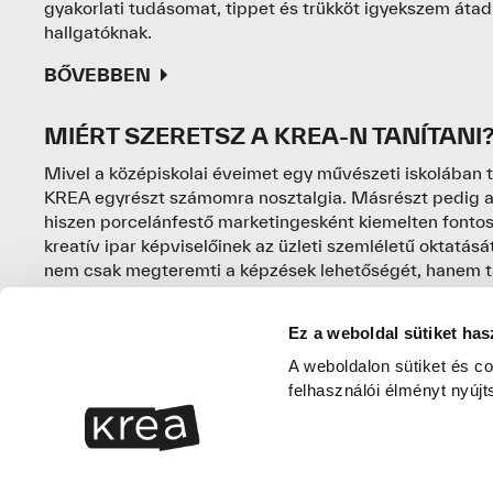
gyakorlati tudásomat, tippet és trükköt igyekszem átad
hallgatóknak.
BŐVEBBEN
MIÉRT SZERETSZ A KREA-N TANÍTANI
Mivel a középiskolai éveimet egy művészeti iskolában tö
KREA egyrészt számomra nosztalgia. Másrészt pedig a 
hiszen porcelánfestő marketingesként kiemelten fonto
kreatív ipar képviselőinek az üzleti szemléletű oktatás
nem csak megteremti a képzések lehetőségét, hanem 
minél gyakorlatiasabb elsajátítását a jövő kihívásaira i
Ez a weboldal sütiket has
MI A SZAKMAI HITVALLÁSOD? SZÁM
MUNKÁD ESSZENCIÁJA?
A weboldalon sütiket és co
felhasználói élményt nyújt
Munkám egyik esszenciája a stratégiai szemléletmód, 
hirdetést vagy egy videót készítek el, hanem egy komp
tervezek meg. A másik pedig a kritikus gondolkodás, a
tervezési folyamat során nyilvánul meg. A szöveges ta