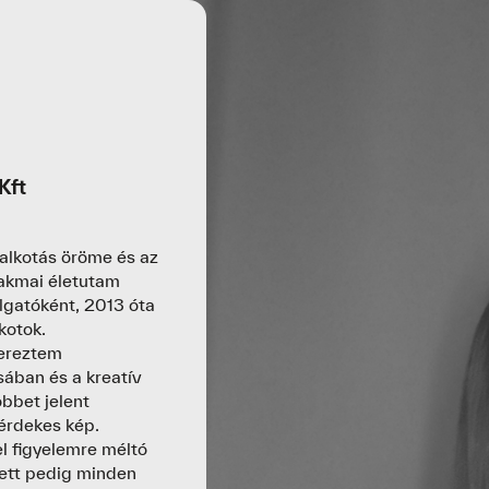
Kft
alkotás öröme és az
zakmai életutam
llgatóként, 2013 óta
kotok.
zereztem
sában és a kreatív
bbet jelent
érdekes kép.
l figyelemre méltó
ett pedig minden