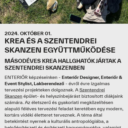
JELENTKEZEM
2024. OKTÓBER 01.
KREA ÉS A SZENTENDREI
SKANZEN EGYÜTTMŰKÖDÉSE
MÁSODÉVES KREA HALLGHATÓK JÁRTAK A
SZENTENDREI SKANZENBEN
ENTERIŐR képzéseinken -
Enteriőr Designer, Enteriőr &
Event Stylist, Lakberendező
- évről évre izgalmas
tervezési projekteken dolgoznak. A
Szentendrei
Skanzen
épület- és helyszínbejárást biztosított diákjaink
számára. Az életszerű és gyakorlati megközelítésen
alapuló féléves tervezési feladat keretében egy modern,
kortárs vidéki életteret terveznek. A téma által
betekintést nyernek a kulturális antropológiába, a
belsőépítészeti és építészeti hagyományokba, valamint