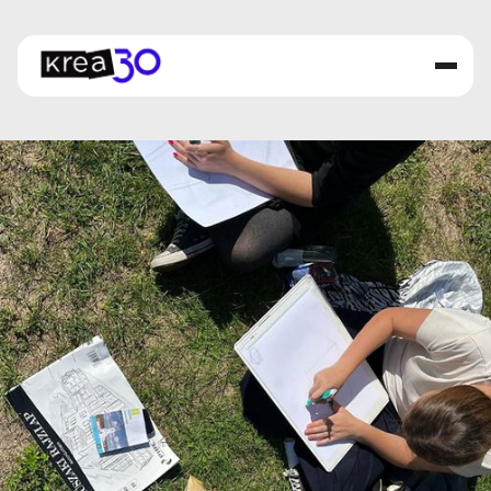
Menu
KÉPZÉSEK
ISKOLA
FELVÉTELI
PORTFÓLIÓ
AKTUALITÁSOK
Partnereink
Krea kártya
Oktatóink
Kapcsolat