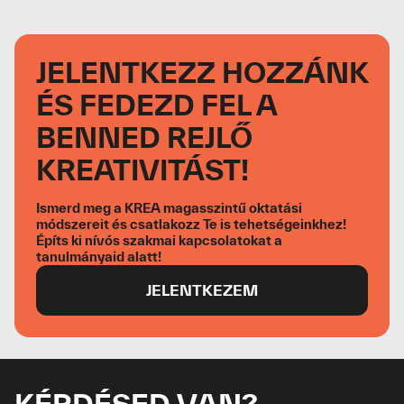
JELENTKEZZ HOZZÁNK
ÉS FEDEZD FEL A
BENNED REJLŐ
KREATIVITÁST!
Ismerd meg a KREA magasszintű oktatási
módszereit és csatlakozz Te is tehetségeinkhez!
Építs ki nívós szakmai kapcsolatokat a
tanulmányaid alatt!
JELENTKEZEM
KÉRDÉSED VAN?