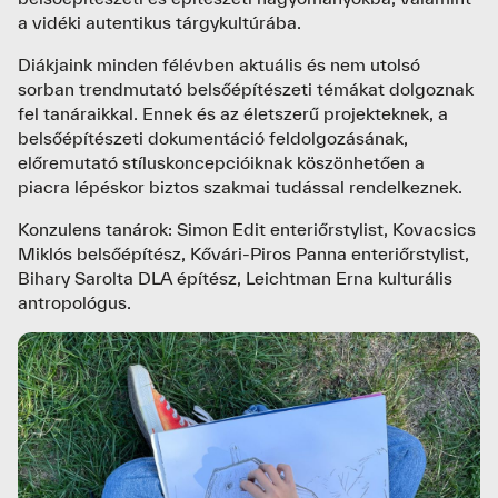
a vidéki autentikus tárgykultúrába.
Diákjaink minden félévben aktuális és nem utolsó
sorban trendmutató belsőépítészeti témákat dolgoznak
fel tanáraikkal. Ennek és az életszerű projekteknek, a
belsőépítészeti dokumentáció feldolgozásának,
előremutató stíluskoncepcióiknak köszönhetően a
piacra lépéskor biztos szakmai tudással rendelkeznek.
Konzulens tanárok: Simon Edit enteriőrstylist, Kovacsics
Miklós belsőépítész, Kővári-Piros Panna enteriőrstylist,
Bihary Sarolta DLA építész, Leichtman Erna kulturális
antropológus.