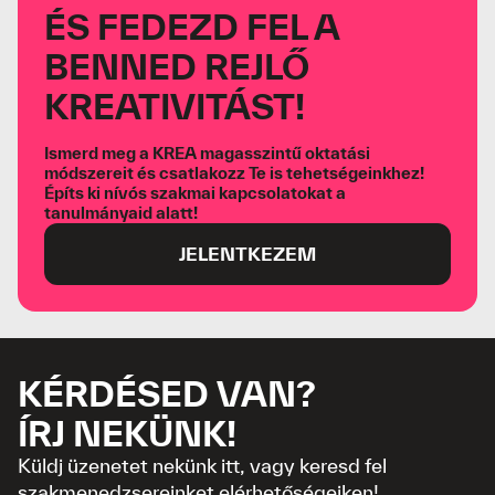
ÉS FEDEZD FEL A
BENNED REJLŐ
KREATIVITÁST!
Ismerd meg a KREA magasszintű oktatási
módszereit és csatlakozz Te is tehetségeinkhez!
Építs ki nívós szakmai kapcsolatokat a
tanulmányaid alatt!
JELENTKEZEM
KÉRDÉSED VAN?
ÍRJ NEKÜNK!
Küldj üzenetet nekünk itt, vagy keresd fel
szakmenedzsereinket elérhetőségeiken!