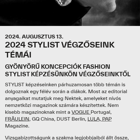
JELENTKEZEM
2024. AUGUSZTUS 13.
2024 STYLIST VÉGZŐSEINK
TÉMÁI
GYÖNYÖRŰ KONCEPCIÓK FASHION
STYLIST KÉPZÉSÜNKÖN VÉGZŐSEINKTŐL
STYLIST képzéseinken párhuzamosan több témán is
dolgoznak egy félév során a diákok. Most az editorial
anyagaikat mutatjuk meg Nektek, amelyeket nívós
nemzetközi magazinok számára készítettek. Nem
kisebb magazinoknak mint a
VOGUE
Portugal,
FRÄULEIN
, GQ China, DUST Berlin,
LULA,
PAP
Magazine.
Vizsgabizottságunk a szakma legjobbjaiból állt össze,