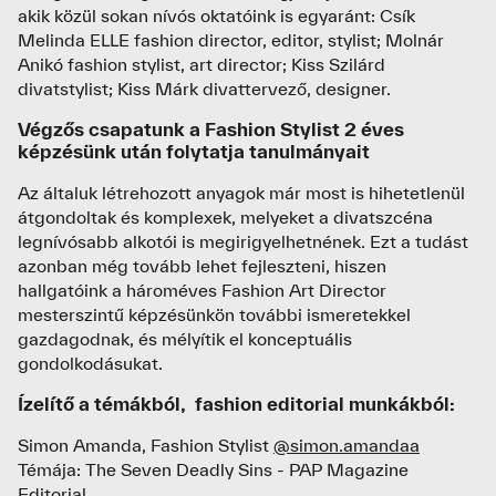
akik közül sokan nívós oktatóink is egyaránt: Csík
Melinda ELLE fashion director, editor, stylist; Molnár
Anikó fashion stylist, art director; Kiss Szilárd
divatstylist; Kiss Márk divattervező, designer.
Végzős csapatunk a Fashion Stylist 2 éves
képzésünk után folytatja tanulmányait
Az általuk létrehozott anyagok már most is hihetetlenül
átgondoltak és komplexek, melyeket a divatszcéna
legnívósabb alkotói is megirigyelhetnének. Ezt a tudást
azonban még tovább lehet fejleszteni, hiszen
hallgatóink a hároméves Fashion Art Director
mesterszintű képzésünkön további ismeretekkel
gazdagodnak, és mélyítik el konceptuális
gondolkodásukat.
Ízelítő a témákból, fashion editorial munkákból:
Simon Amanda, Fashion Stylist
@simon.amandaa
Témája: The Seven Deadly Sins - PAP Magazine
Editorial