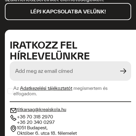
LÉPJ KAPCSOLATBA VELÜNK!
IRATKOZZ FEL
HÍRLEVELÜNKRE
Az
Adatkezelési tájékoztatót
megismertem és
elfogadom.
titkarsag@kreaiskola.hu
+36 70 318 2970
+36 20 340 0297
1051 Budapest,
Október 6. utca 18. félemelet