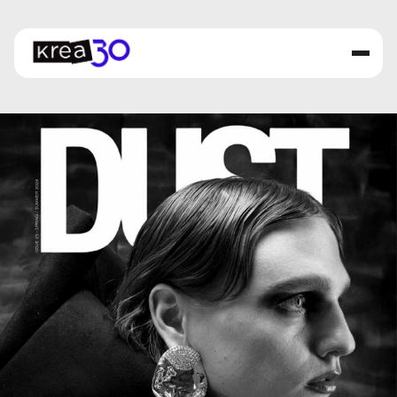
Menu
KÉPZÉSEK
ISKOLA
FELVÉTELI
PORTFÓLIÓ
AKTUALITÁSOK
Partnereink
Krea kártya
Oktatóink
Kapcsolat