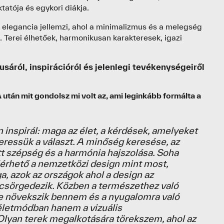
atója és egykori diákja.
t elegancia jellemzi, ahol a minimalizmus és a melegség
. Terei élhetőek, harmonikusan karakteresek, igazi
sáról, inspirációról és jelenlegi tevékenységeiről
után mit gondolsz mi volt az, ami leginkább formálta a
inspirál: maga az élet, a kérdések, amelyeket
eressük a választ. A minőség keresése, az
ett szépség és a harmónia hajszolása. Soha
lérhető a nemzetközi design mint most,
, azok az országok ahol a design az
csörgedezik. Közben a természethez való
e növekszik bennem és a nyugalomra való
életmódban hanem a vizuális
lyan terek megalkotására törekszem, ahol az