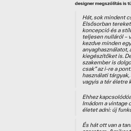
designer megszólítás is tü
Hát, sok mindent cs
Elsősorban tereket 
koncepció és a stíl
teljesen nulláról – 
kezdve minden egye
anyaghasználatot, a
kiegészítőket is. D
szakember is dolgo
csak” az i-re a pont
használati tárgyak
vagyis a tér életre 
Ehhez kapcsolódóan
Imádom a vintage c
életet adni: új funk
És hát ott van a ta