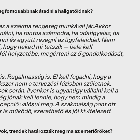
legfontosabbnak átadni a hallgatóidnak?
 ez a szakma rengeteg munkával jár.Akkor
inálni, ha fontos számodra, ha odafigyelsz, ha
nni és együtt rezegni az ügyfeleiddel. Nem
i, hogy neked mi tetszik — bele kell
fél helyzetébe, megérteni az ő gondolkodását,
ás. Rugalmasság is. El kell fogadni, hogy a
kszor nem a tervezési fázisban születnek,
 során. Ilyenkor is ugyanúgy vállalni kell a
ég jónak kell lennie, hogy nem mindig a
ncepció valósul meg. A szakmaiság pont ott
r is működő, szerethető és jól kivitelezett
yok, trendek határozzák meg ma az enteriőröket?