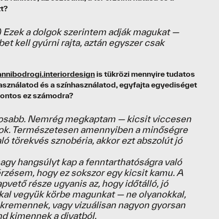
t?
. :) Ezek a dolgok szerintem adják magukat —
bet kell gyúrni rajta, aztán egyszer csak
nnibodrogi.interiordesign
is tükrözi mennyire tudatos
sználatod és a színhasználatod, egyfajta egyediséget
 fontos ez számodra?
ntosabb. Nemrég megkaptam — kicsit viccesen
ok. Természetesen amennyiben a minőségre
aló törekvés sznobéria, akkor ezt abszolút jó
gy hangsúlyt kap a fenntarthatóságra való
érzésem, hogy ez sokszor egy kicsit kamu. A
pvető része ugyanis az, hogy időtálló, jó
al vegyük körbe magunkat — ne olyanokkal,
kremennek, vagy vizuálisan nagyon gyorsan
d kimennek a divatból.