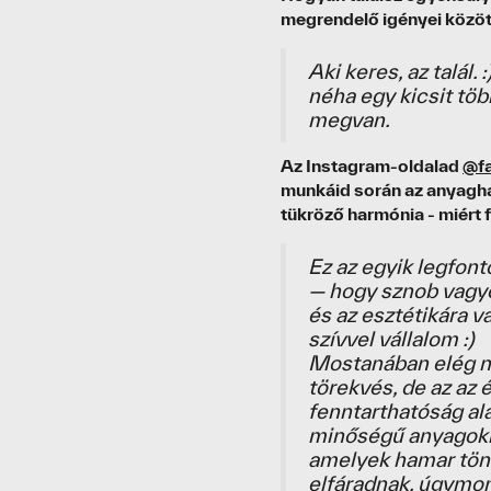
megrendelő igényei közöt
Aki keres, az talál
néha egy kicsit töb
megvan.
Az Instagram-oldalad
@fa
munkáid során az anyagha
tükröző harmónia - miért
Ez az egyik legfo
— hogy sznob vagy
és az esztétikára v
szívvel vállalom :)
Mostanában elég na
törekvés, de az az 
fenntarthatóság ala
minőségű anyagokk
amelyek hamar tön
elfáradnak, úgymon