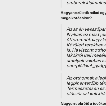
emberek kisimulha
Hogyan születik nálad egy
megalkotásakor?
Az az én vesszőpar
Nyilván ez mást jel
étteremnél, vagy 
Közületi terekben 
is. Ha viszont otth
lakókról kell mesél
amelyek valóban szo
energiáikkal „gyógyí
Az otthonnak a le
legpihentetőbb tér
Természetesen ez 
először azt kell ki
Nagyon sokrétű a tevékeny