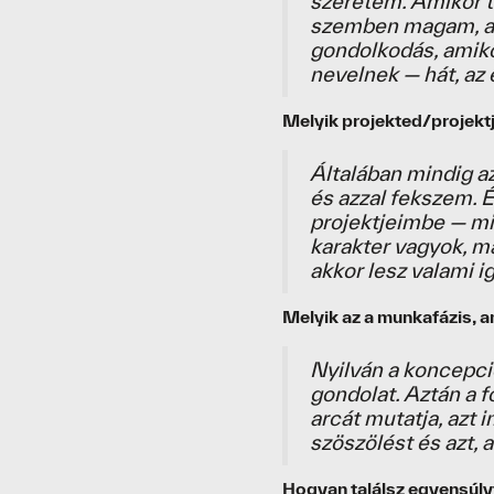
szeretem. Amikor t
szemben magam, az
gondolkodás, amiko
nevelnek — hát, az 
Melyik projekted/projektj
Általában mindig az
és azzal fekszem.
projektjeimbe — mi
karakter vagyok, m
akkor lesz valami i
Melyik az a munkafázis, 
Nyilván a koncepció
gondolat. Aztán a f
arcát mutatja, azt 
szöszölést és azt, a
Hogyan találsz egyensúlyt 