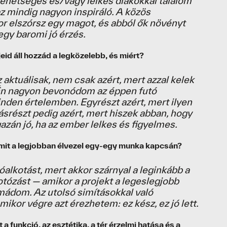
ehetséges és/vagy lelkes diákokkal találom
 mindig nagyon inspiráló. A közös
r elszórsz egy magot, és abból ők növényt
egy baromi jó érzés.
eid áll hozzád a legközelebb, és miért?
 aktuálisak, nem csak azért, mert azzal kelek
 Én nagyon bevonódom az éppen futó
nden értelemben. Egyrészt azért, mert ilyen
ásrészt pedig azért, mert hiszek abban, hogy
gazán jó, ha az ember lelkes és figyelmes.
amit a legjobban élvezel egy-egy munka kapcsán?
alkotást, mert akkor szárnyal a leginkább a
otózást — amikor a projekt a legeslegjobb
imádom. Az utolsó simításokkal való
mikor végre azt érezhetem: ez kész, ez jó lett.
a funkció, az esztétika, a tér érzelmi hatása és a