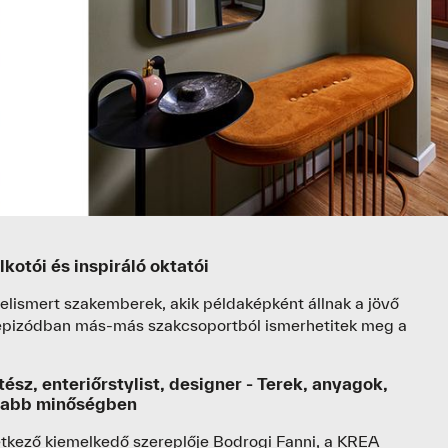
Partnereink
Krea kártya
GR
Oktatóink
Kapcsolat
JELENTKEZEM
UI/
otói és inspiráló oktatói
 elismert szakemberek, akik példaképként állnak a jövő
 epizódban más-más szakcsoportból ismerhetitek meg a
ész, enteriőrstylist, designer - Terek, anyagok,
sabb minőségben
kező kiemelkedő szereplője Bodrogi Fanni, a KREA