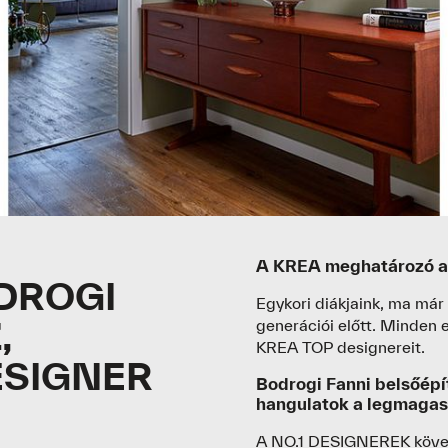
A KREA meghatározó alk
ODROGI
Egykori diákjaink, ma már
,
generációi előtt. Minden
KREA TOP designereit.
ESIGNER
Bodrogi Fanni belsőépít
hangulatok a legmaga
A NO.1 DESIGNEREK követ