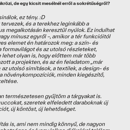
krözi, de egy kicsit mesélnél erről a sokrétűségről?
inálok, ez tény. :D
tervezek, és a terekhez leginkább a
us megalkotásán keresztül nyúlok. Ez indulhat
vagy mínusz egyről –, amikor a tér funkcióitól
s elemet én határozok meg: a szín- és
 formavilágot és az utolsó részleteket,
e lehet olyan is, hogy előttem már több
zott a projekten, és az én feladatom „már
: az utolsó simítások, a textilek, a design- és
, a növénykompozíciók, minden kiegészítő,
keltése.
 természetesen gyűjtöm a tárgyakat is.
uccokat, szeretek elfeledett daraboknak új
ciót, új köntöst, új lehetőséget.
nítás is, ami nem mindig könnyű, de nagyon