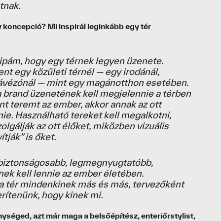
tnak.
 koncepció? Mi inspirál leginkább egy tér
ipám, hogy egy térnek legyen üzenete.
ent egy közületi térnél — egy irodánál,
kávézónál — mint egy magánotthon esetében.
a brand üzenetének kell megjelennie a térben
ont teremt az ember, akkor annak az ott
nie. Használható tereket kell megalkotni,
lgálják az ott élőket, miközben vizuális
tják” is őket.
gbiztonságosabb, legmegnyugtatóbb,
nek kell lennie az ember életében.
a tér mindenkinek más és más, tervezőként
derítenünk, hogy kinek mi.
séged, azt már maga a belsőépítész, enteriőrstylist,