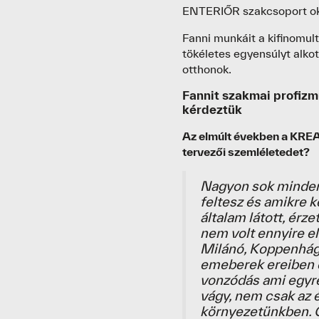
ENTERIŐR szakcsoport okt
Fanni munkáit a kifinomul
tökéletes egyensúlyt alkot
otthonok.
Fannit szakmai profizmu
kérdeztük
Az elmúlt években a KREA 
tervezői szemléletedet?
Nagyon sok minden 
feltesz és amikre k
általam látott, érz
nem volt ennyire e
Milánó, Koppenhága
emeberek ereiben 
vonzódás ami egyr
vágy, nem csak az 
környezetünkben. O