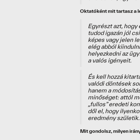
Oktatóként mit tartasz a 
Egyrészt azt, hogy
tudod igazán jól cs
képes vagy jelen le
elég abból kiinduln
helyezkedni az ügy
a valós igényeit.
És kell hozzá kitart
valódi döntések so
hanem a módosítások
minőséget: attól m
„fullos” eredeti ko
dől el, hogy ilyenko
eredmény születik.
Mit gondolsz, milyen irán