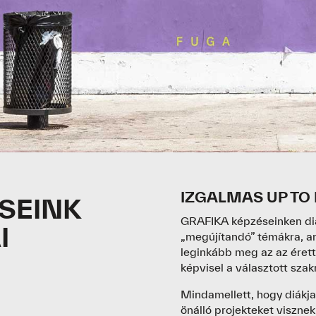
IZGALMAS UP TO
SEINK
GRAFIKA képzéseinken diák
I
„megújítandó” témákra, am
leginkább meg az az érett
képvisel a választott sza
Mindamellett, hogy diákja
önálló projekteket viszne