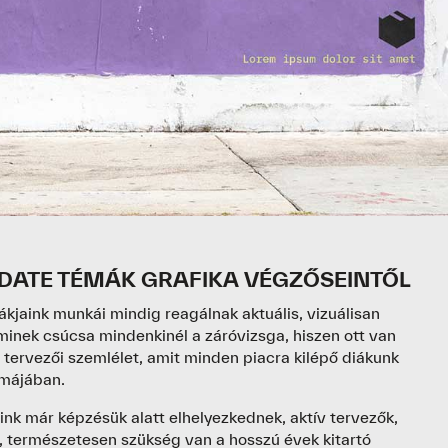
Partnereink
Krea kártya
GR
Oktatóink
Kapcsolat
JELENTKEZEM
UI/
 DATE TÉMÁK GRAFIKA VÉGZŐSEINTŐL
jaink munkái mindig reagálnak aktuális, vizuálisan
inek csúcsa mindenkinél a záróvizsga, hiszen ott van
 tervezői szemlélet, amit minden piacra kilépő diákunk
kmájában.
ink már képzésük alatt elhelyezkednek, aktív tervezők,
k, természetesen szükség van a hosszú évek kitartó