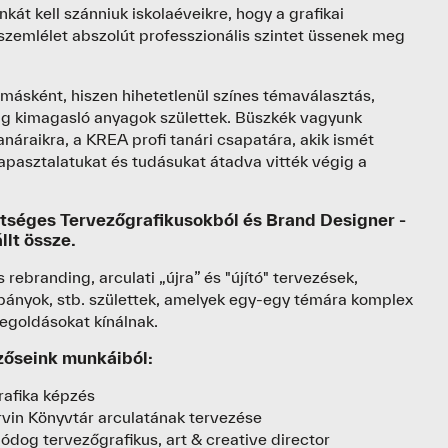
kát kell szánniuk iskolaéveikre, hogy a grafikai
 szemlélet abszolút professzionális szintet üssenek meg
ásként, hiszen hihetetlenül színes témaválasztás,
g kimagasló anyagok születtek. Büszkék vagyunk
anáraikra, a KREA profi tanári csapatára, akik ismét
apasztalatukat és tudásukat átadva vitték végig a
tséges Tervezőgrafikusokból és Brand Designer -
llt össze.
 rebranding, arculati „újra” és "újító" tervezések,
pányok, stb. születtek, amelyek egy-egy témára komplex
megoldásokat kínálnak.
gzőseink munkáiból:
rafika képzés
rvin Könyvtár arculatának tervezése
ódog tervezőgrafikus, art & creative director