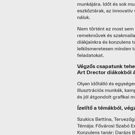
munkájára. Időt és sok mun
eszköztárak, az innovatív
náluk.
Nem történt ez most sem m
remekművek és szakmaila
diákjainkra és konzulens t
lelkiismeretesen minden t
feladatokat.
Végzős csapatunk tehe
Art Drector diákokból á
Olyan időtálló és egységes
illusztrációs munkák, kam
és jól átgondolt grafikai 
Ízelítő a témákból, vé
Szukics Bettina, Tervezőg
Témája: Fővárosi Szabó E
Konzulens tanár: Darázs B