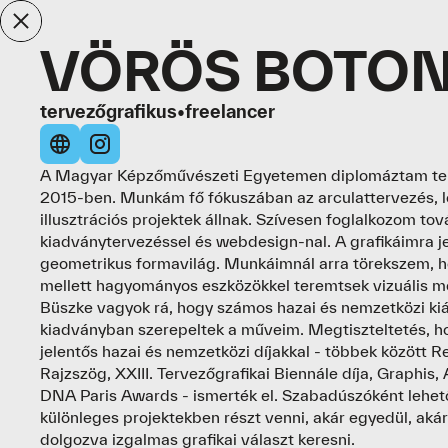
VÖRÖS BOTO
tervezőgrafikus
•
freelancer
A Magyar Képzőművészeti Egyetemen diplomáztam ter
2015-ben. Munkám fő fókuszában az arculattervezés, l
illusztrációs projektek állnak. Szívesen foglalkozom to
kiadványtervezéssel és webdesign-nal. A grafikáimra jel
geometrikus formavilág. Munkáimnál arra törekszem, 
mellett hagyományos eszközökkel teremtsek vizuális m
Büszke vagyok rá, hogy számos hazai és nemzetközi kiá
kiadványban szerepeltek a műveim. Megtiszteltetés, 
jelentős hazai és nemzetközi díjakkal - többek között 
Rajzszög, XXIII. Tervezőgrafikai Biennále díja, Graphis,
DNA Paris Awards - ismerték el. Szabadúszóként lehe
különleges projektekben részt venni, akár egyedül, aká
dolgozva izgalmas grafikai választ keresni.