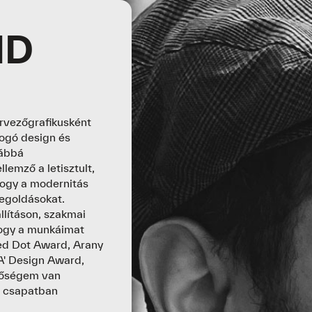
ND
vezőgrafikusként
ogó design és
vábbá
lemző a letisztult,
hogy a modernitás
egoldásokat.
llításon, szakmai
hogy a munkáimat
Red Dot Award, Arany
 A' Design Award,
tőségem van
r csapatban