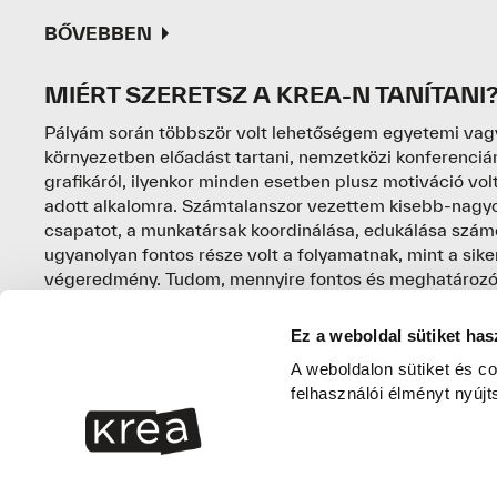
BŐVEBBEN
MIÉRT SZERETSZ A KREA-N TANÍTANI
Pályám során többször volt lehetőségem egyetemi vag
környezetben előadást tartani, nemzetközi konferencián
grafikáról, ilyenkor minden esetben plusz motiváció volt
adott alkalomra. Számtalanszor vezettem kisebb-nagy
csapatot, a munkatársak koordinálása, edukálása szá
ugyanolyan fontos része volt a folyamatnak, mint a sik
végeredmény. Tudom, mennyire fontos és meghatározó a
való felkészülés során az iskolában folyó munka és a K
értékteremtés mellett szakmai közösség épül.
Ez a weboldal sütiket has
MI A TERVEZŐI HITVALLÁSOD? SZÁM
A weboldalon sütiket és co
felhasználói élményt nyújt
TERVEZÉS ESSZENCIÁJA?
Számomra a grafika tömegeket érintő vizuális megoldá
hangnemben való kifejezése. Célom, hogy az innovatív
megoldások minél több emberhez eljussanak. Munkám 