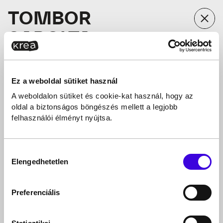
TOMBOR
SAROLTA
national makeup artist
•
national makeup artist
@ Lancome
Ez a weboldal sütiket használ
A weboldalon sütiket és cookie-kat használ, hogy az
oldal a biztonságos böngészés mellett a legjobb
felhasználói élményt nyújtsa.
Hozzájárulás
Elengedhetetlen
kiválasztása
Preferenciális