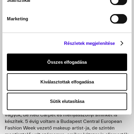
Statisztikai
Marketing
1990-óta vagyok a szakmában, amit kozmetikusként
kezdtem el, de már akkor is nagyon érdekelt a
sminkelés, ezért autodidakta módon képeztem magam.
Ugyanebben az évben a Lancome-nál kezdtem el
Részletek megjelenítése
dolgozni, ahol már professzionális szakmai képzéseken
vettem részt, és a márka national makeup artist-ja
lettem, amit azóta is képviselek. Volt szerencsém olyan
Összes elfogadása
neves szakemberektől személyesen tanulni, mint Fred
Faruggia, Gucci Westman és Lisa Edridge. Ők mind a
hárman jelentősen formálták a stílusom és technikai
Kiválasztottak elfogadása
tudásom. Szakmai karrierem elég sokrétű, mivel
mindent csinálok, amit egy sminkes szokott: képviselek
egy márkát, filmek, reklámfilmek és divatbemutatók,
Sütik elutasítása
címlap és editorial fotózások vezető sminkmestere
vagyok, de Red Carpet és menyasszonyi sminket is
készítek. 5 évig voltam a Budapest Central European
Fashion Week vezető makeup artist-ja, de szintén