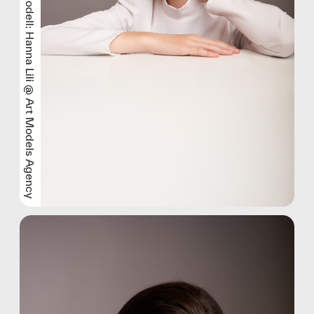
Smink: Pataki Anna, Modell: Hanna Lili @ Art Models Agency