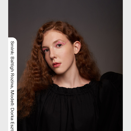
Smink: Baltigh Rozina, Modell: Dorka Eszter @ Attractive