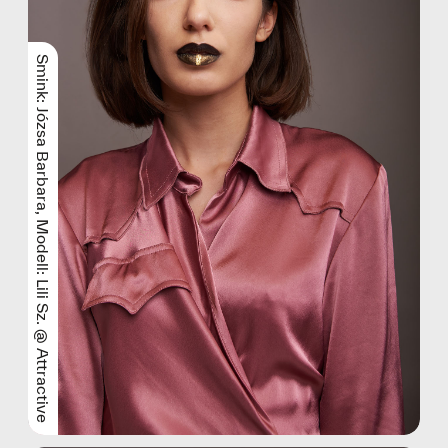
Smink: Józsa Barbara, Modell: Lili Sz. @ Attractive