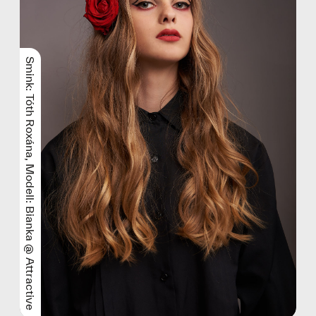
Smink: Tóth Roxána, Modell: Bianka @ Attractive