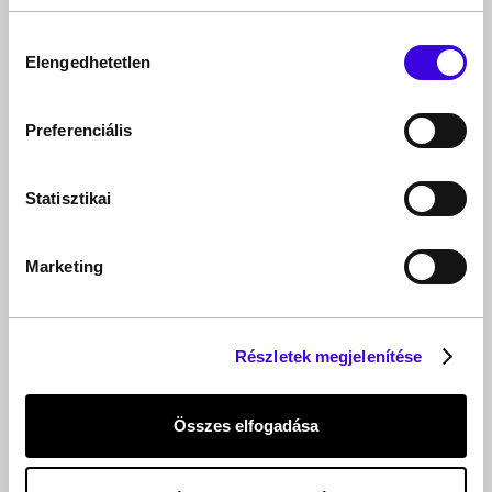
Hozzájárulás
Elengedhetetlen
kiválasztása
Preferenciális
Statisztikai
Marketing
Részletek megjelenítése
Összes elfogadása