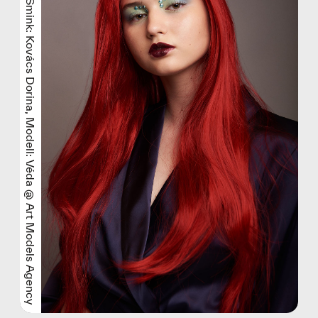
Smink: Kovács Dorina, Modell: Véda @ Art Models Agency